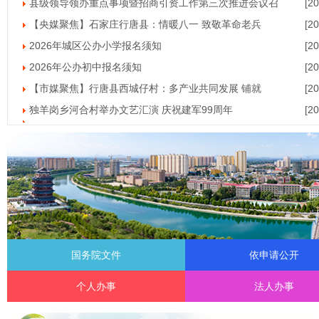
县级领导领办重点事项暨招商引资工作第三次推进会议召
[2
【央媒聚焦】石家庄行唐县：情暖八一 致敬革命老兵
[2
2026年城区公办小学报名须知
[2
2026年公办初中报名须知
[2
【市媒聚焦】行唐县西城仔村：多产业共同发展 铺就
[2
独羊岗乡河合村举办文艺汇演 庆祝建军99周年
[2
建议收藏！这些政策，影响未来5年
[2
未来5年，新能源汽车充电有这些变化
[2
国务院7月重要政策
[2
8月起，这些新规将影响你我生活！
[2
中共中央政治局召开会议 决定召开二十届五中全会 分
[2
事关每个人的快递，重要规划发布！
[2
国务院文件
依申请公开
中共中央 国务院转发《中央宣传部、司法部关于开展法
[2
关系近视防治，国家卫健委新版指南来了！
[2
个人办事
法人办事
动起来！全民健身五年计划来了
[2