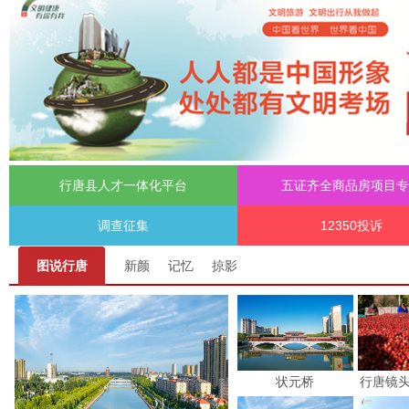
习近平对基础教育工作作出重要指示
[2
行唐县人才一体化平台
五证齐全商品房项目专
调查征集
12350投诉
图说行唐
新颜
记忆
掠影
状元桥
行唐镜头 