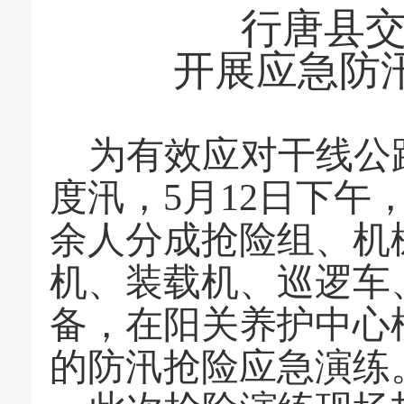
行唐县
开展
应急
防
为有效应对
干线
公
度汛，
5
月
12
日下午
余人
分成
抢险组、机
机、装载机、巡逻车
备
，
在
阳关养护中心
的
防汛抢险应急演练