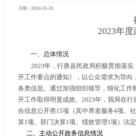
日期：2024-01-31
202
3
年度
一、总体情况
202
3
年，行唐县民政局积极贯彻落实
开工作要点的通知》
，以公众需求为导向
各类信息。通过加强组织领导，细化工作
开工作取得明显成效。
202
3
年，我局在行
合信息公开类
15
项（其中养老服务
4
项、
算
1
项、部门决算
1
项、绩效管理
1
项）法
二、
主动公开政务信息情况