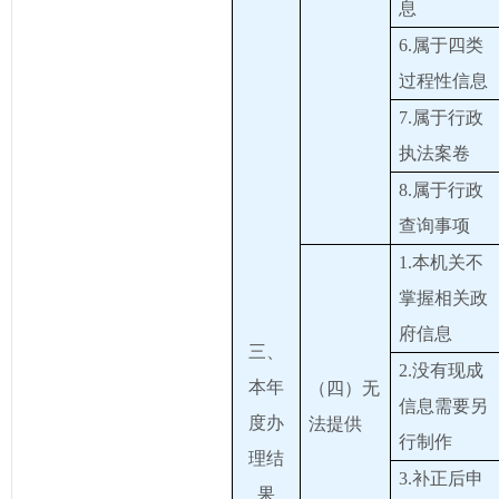
息
6.属于四类
过程性信息
7.属于行政
执法案卷
8.属于行政
查询事项
1.本机关不
掌握相关政
府信息
三、
2.没有现成
本年
（四）无
信息需要另
度办
法提供
行制作
理结
3.补正后申
果