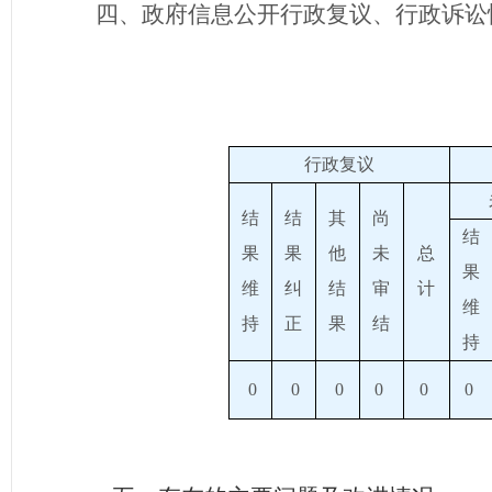
四、政府信息公开行政复议、行政诉讼
行政复议
结
结
其
尚
结
果
果
他
未
总
果
维
纠
结
审
计
维
持
正
果
结
持
0
0
0
0
0
0