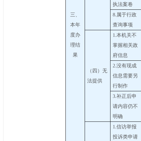
执法案卷
三、
8.属于行政
本年
查询事项
度办
1.本机关不
理结
掌握相关政
果
府信息
2.没有现成
（四）无
信息需要另
法提供
行制作
3.补正后申
请内容仍不
明确
1.信访举报
投诉类申请