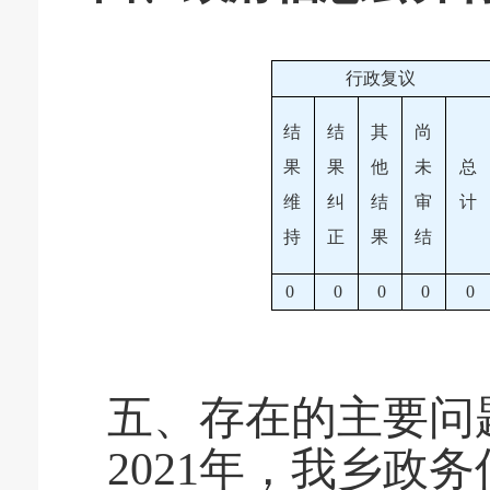
行政复议
结
结
其
尚
果
果
他
未
总
维
纠
结
审
计
持
正
果
结
0
0
0
0
0
五、存在的主要问
20
21
年，我
乡
政务