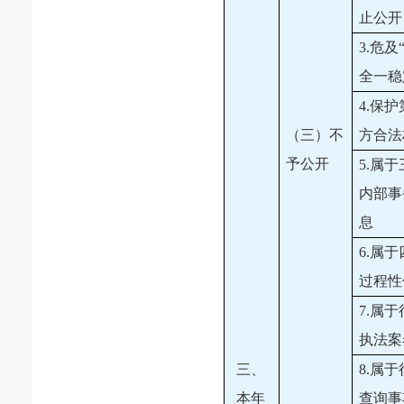
止公开
3.危及
全一稳
4.保
（三）不
方合法
予公开
5.属
内部事
息
6.属
过程性
7.属
执法案
三、
8.属
本年
查询事