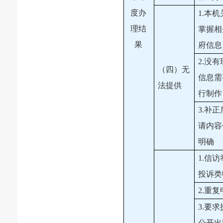
度办
1.本
理结
掌握相
果
府信息
2.没
（四）无
信息需
法提供
行制作
3.补
请内容
明确
1.信
投诉类
2.重
3.要
公开出