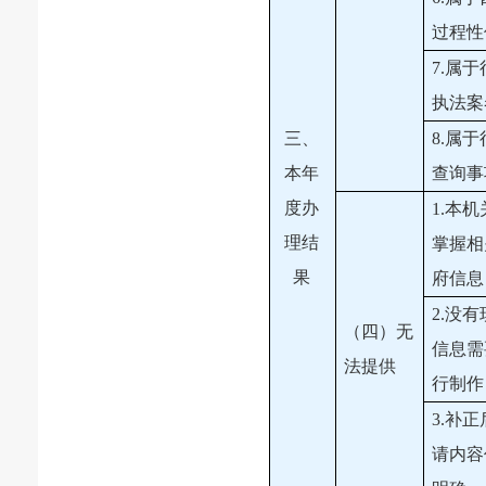
过程性
7.属
执法案
三、
8.属
本年
查询事
度办
1.本
理结
掌握相
果
府信息
2.没
（四）无
信息需
法提供
行制作
3.补
请内容