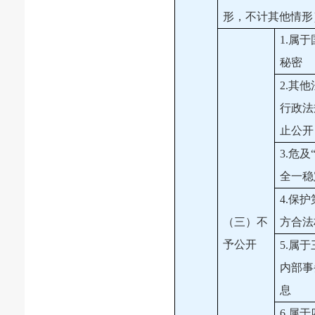
形，不计其他情形
1.属
秘密
2.其
行政法
止公开
3.危及
全一稳
4.保
（三）不
方合法
予公开
5.属
内部事
息
6.属