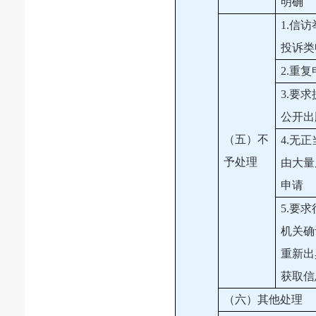
明确
1.信
投诉类
2.重
3.要
公开出
（五）不
4.无
予处理
由大量
申请
5.要
机关确
重新出
获取信
（六）其他处理