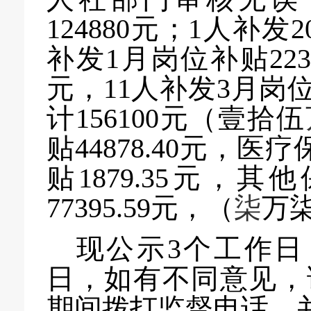
124880
元
；
1人补发2
补发1月岗位补贴223
元，11人补发3月岗位
计156100元
（
壹拾伍
贴
44878.40元，医
贴1879.35元，其
77395.59元，（
柒
万
现公示
3个工作日
日，如有不同意见，
期间拨打监督电话，