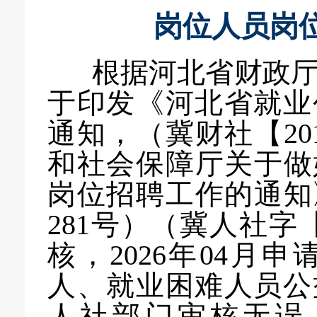
岗位
人员
岗
根据
河北省财政
于印发《河北省就业
通知，
（
冀财社
【
20
和社会保障厅关于做
岗位招聘工作的通知
281
号）
（冀人社字
核，
2026年04
月
申
人
、就业困难人员公
人社部门审核无误