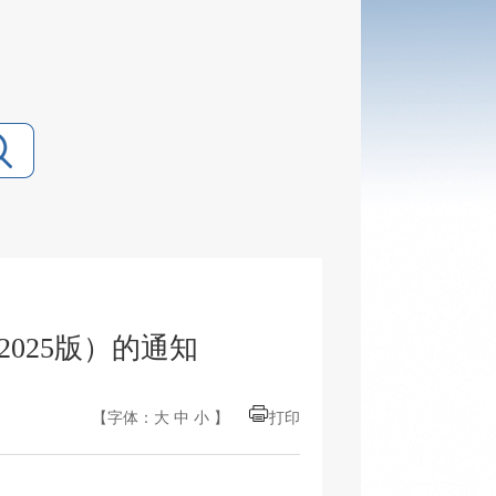
025版）的通知
【字体：
大
中
小
】
打印