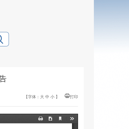
告
【字体：
大
中
小
】
打印