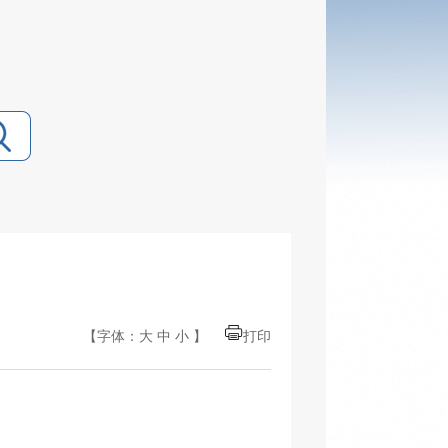
【字体：
大
中
小
】
打印