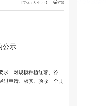
【字体：
大
中
小
】
打印
的公示
要求，对规模种植红薯、谷
经过申请、核实、验收，全县