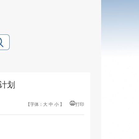
项计划
【字体：
大
中
小
】
打印