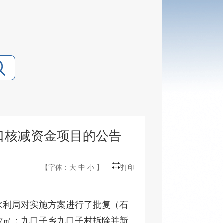
口核减资金项目的公告
【字体：
大
中
小
】
打印
市水利局对实施方案进行了批复（石
.67㎡；九口子乡九口子村拆除并新