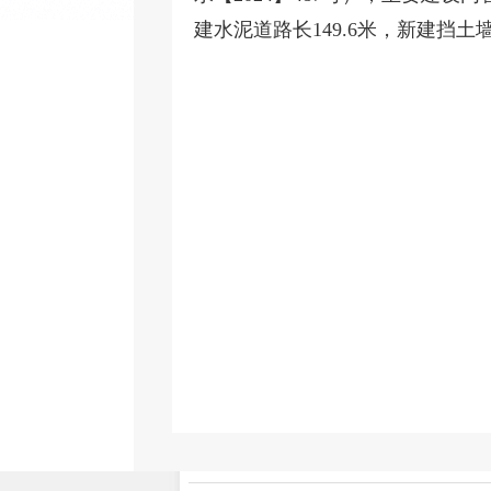
建水泥道路长149.6米，新建挡土
行
202