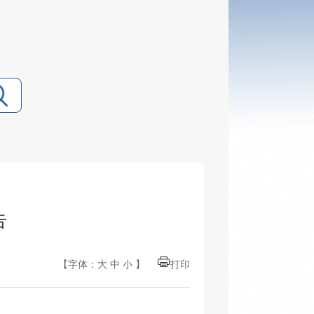
告
【字体：
大
中
小
】
打印