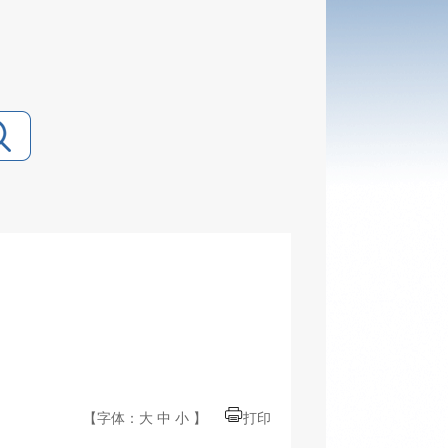
【字体：
大
中
小
】
打印