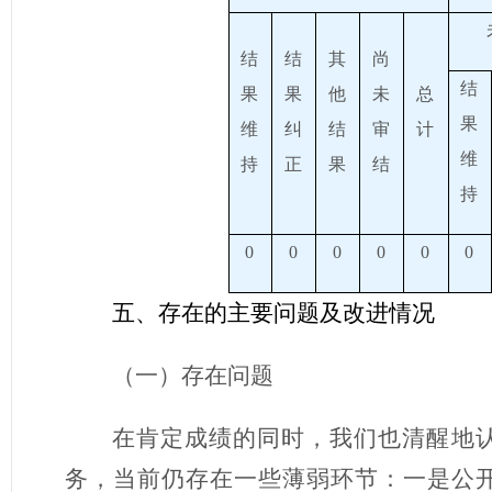
结
结
其
尚
结
果
果
他
未
总
果
维
纠
结
审
计
维
持
正
果
结
持
0
0
0
0
0
0
五、存在的主要问题及改进情况
（
一
）
存在问题
在肯定成绩的同时，我们也清醒地
务，当前仍存在一些薄弱环节：一是公