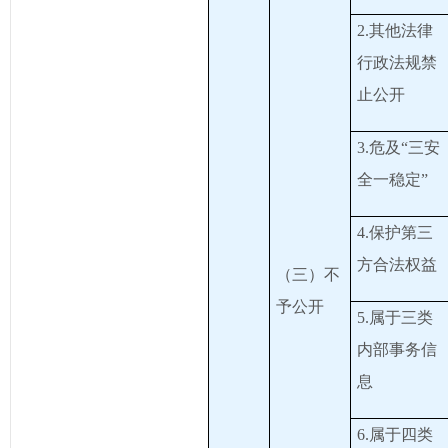
2.其他法律
行政法规禁
止公开
3.危及“三安
全一稳定”
4.保护第三
方合法权益
（三）不
予公开
5.属于三类
内部事务信
息
6.属于四类