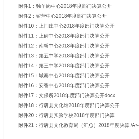
附件1：
独羊岗中心2018年度部门决算公开
附件2：
翟营中心2018年度部门决算公开
附件10：
上闫庄中心2018年度部门决算公开
附件11：
上碑中心2018年度部门决算公开
附件12：
南桥中心2018年度部门决算公开
附件13：
第五中学2018年度部门决算公开
附件14：
第三中学2018年度部门决算公开
附件15：
城寨中心2018年度部门决算公开
附件16：
安香中心2018年度部门决算公开
附件17：
文保所2018年度部门决算公开docx
附件18：
行唐县文化馆2018年度部门决算公开
附件20：
行唐县实验学校2018年度部门决算
附件21：
行唐县文化教育局（汇总）2018年度决算 /A>