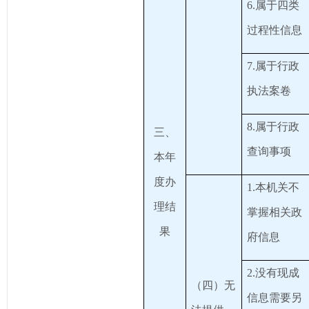
6.属于四类
过程性信息
7.属于行政
执法案卷
8.属于行政
三、
查询事项
本年
度办
1.本机关不
理结
掌握相关政
果
府信息
2.没有现成
（四）无
信息需要另