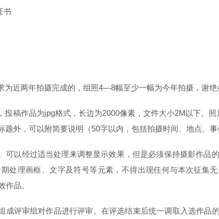
证书
要求为近两年拍摄完成的，组照4—8幅至少一幅为今年拍摄，谢
，投稿作品为jpg格式，长边为2000像素，文件大小2M以下。照
除标题外，可以附简要说明（50字以内，包括拍摄时间、地点、
可。可以经过适当处理来调整显示效果，但是必须保持摄影作品
后期处理画框、文字及符号等元素，不得出现任何与本次征集无
无效作品。
家组成评审组对作品进行评审。在评选结束后统一调取入选作品的