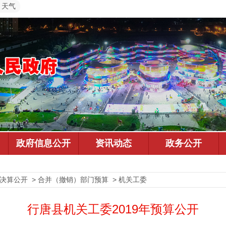
天气
预决算公开 > 合并（撤销）部门预算 > 机关工委
行唐县机关工委2019年预算公开